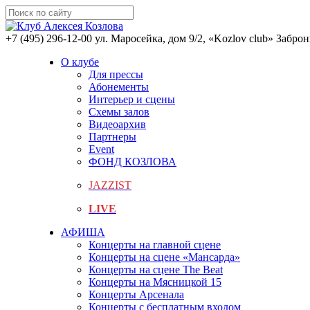
+7 (495) 296-12-00
ул. Маросейка, дом 9/2, «Kozlov club»
Заброн
О клубе
Для прессы
Абонементы
Интерьер и сцены
Схемы залов
Видеоархив
Партнеры
Event
ФОНД КОЗЛОВА
JAZZIST
LIVE
АФИША
Концерты на главной сцене
Концерты на сцене «Мансарда»
Концерты на сцене The Beat
Концерты на Мясницкой 15
Концерты Арсенала
Концерты с бесплатным входом