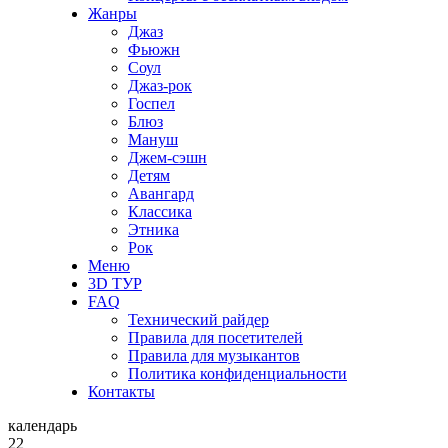
Жанры
Джаз
Фьюжн
Соул
Джаз-рок
Госпел
Блюз
Мануш
Джем-сэшн
Детям
Авангард
Классика
Этника
Рок
Меню
3D ТУР
FAQ
Технический райдер
Правила для посетителей
Правила для музыкантов
Политика конфиденциальности
Контакты
календарь
22