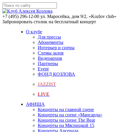
+7 (495) 296-12-00
ул. Маросейка, дом 9/2, «Kozlov club»
Забронировать столик на бесплатный концерт
О клубе
Для прессы
Абонементы
Интерьер и сцены
Схемы залов
Видеоархив
Партнеры
Event
ФОНД КОЗЛОВА
JAZZIST
LIVE
АФИША
Концерты на главной сцене
Концерты на сцене «Мансарда»
Концерты на сцене The Beat
Концерты на Мясницкой 15
Концерты Арсенала