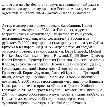
Для этого на The Beat станет звучать традиционный джаз в
исполнении лучших музыкантов России. А каждая среда
будет отдана «Ураганным Джемам» Павла Тимофеева.
Автор и лидер этого джем-проекта, барабанщик Павел
Тимофеев – выпускник РАМ им. Гнесиных, лауреат
всероссийских и международных джазовых конкурсов,
постоянный участник джаз-фестивалей в России и за
рубежом. В 2009 году прошел стажировку в институте Дэйва
Брубека в Калифорнии (США). Играл с такими звёздами
мирового и отечественного джаза как Dave Brubeck, Michael
Brecker, Joey Calderazzo, Dennis Rowland, Djalili Show, Оркестр
Игоря Бутмана, Оркестр Георгия Гараняна, Оркестр Анатолия
Кролла, ансамбль «Аллегро» Николая Левиновского, Давид
Голощекин, Валерий Пономарев, Игорь Бриль, Валерий
Гроховский, Борис Фрумкин, Алексей Кузнецов, Григорий
Файн, Александр Осейчук, «Маримба Плюс» и многими
другими. С 2000-го года постоянный участник трио Даниила
Крамера, а также его проекта «Опера и Джаз» с Хиблой
Герзмава. с 2010-го играет в группе «Несчастный Случай», с
2014-го – лидер собственного джаз-проекта «Квинтет/Секстет
Павла Тимофеева», с 2015 года – эндорсер легендарной
турецкой тарелочной фирмы Istanbul Agop Cymbals.