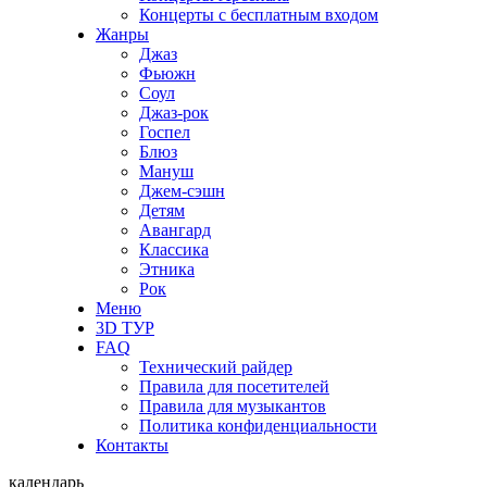
Концерты с бесплатным входом
Жанры
Джаз
Фьюжн
Соул
Джаз-рок
Госпел
Блюз
Мануш
Джем-сэшн
Детям
Авангард
Классика
Этника
Рок
Меню
3D ТУР
FAQ
Технический райдер
Правила для посетителей
Правила для музыкантов
Политика конфиденциальности
Контакты
календарь