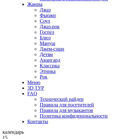
Жанры
Джаз
Фьюжн
Соул
Джаз-рок
Госпел
Блюз
Мануш
Джем-сэшн
Детям
Авангард
Классика
Этника
Рок
Меню
3D ТУР
FAQ
Технический райдер
Правила для посетителей
Правила для музыкантов
Политика конфиденциальности
Контакты
календарь
15