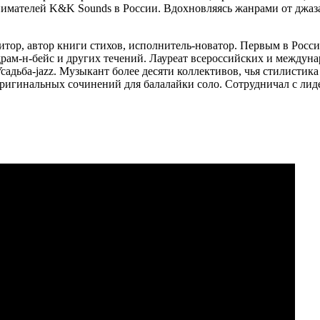
имателей K&K Sounds в России. Вдохновляясь жанрами от джаза 
итор, автор книги стихов, исполнитель-новатор. Первым в Росс
 драм-н-бейс и других течений. Лауреат всероссийских и между
адьба-jazz. Музыкант более десяти коллективов, чья стилистика
 оригинальных сочинений для балалайки соло. Сотрудничал с л