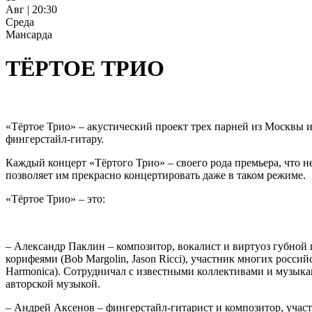
Авг | 20:30
Среда
Мансарда
ТЁРТОЕ ТРИО
«Тёртое Трио» – акустический проект трех парней из Москвы и
фингерстайл-гитару.
Каждый концерт «Тёртого Трио» – своего рода премьера, что 
позволяет им прекрасно концертировать даже в таком режиме.
«Тёртое Трио» – это:
– Александр Паклин – композитор, вокалист и виртуоз губной га
корифеями (Bob Margolin, Jason Ricci), участник многих росси
Harmonica). Сотрудничал с известными коллективами и музыкан
авторской музыкой.
– Андрей Аксенов – фингерстайл-гитарист и композитор, участн