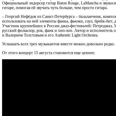
Официальный эндорсер гитар Baton Rouge, LaMancha и звукосн
гитаре, помогая ей звучать чуть больше, чем просто гитара.
– Георгий Нефёдов из Санкт-Петербурга – балалаечник, композ
использовать на ней элементы фанка, фьюжн, соул, брейк-бит,
Участник крупнейших в России джаз-фестивалей: Петроджаз, Ус
русский фольклор, рок, фанк и хип-хоп. Автор и исполнитель
и Валерием Толстовым и его Аuthentic Light Orchestra.
Услышать всех трех музыкантов вместе можно довольно редко.
От этого концерт 15 августа становится еще ценнее.