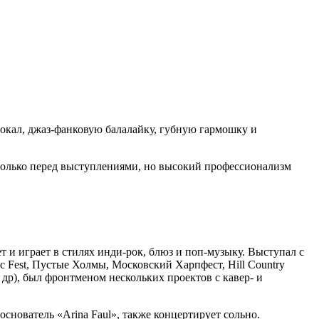
вокал, джаз-фанковую балалайку, губную гармошку и
 только перед выступлениями, но высокий профессионализм
ет и играет в стилях инди-рок, блюз и поп-музыку. Выступал с
c Fest, Пустые Холмы, Московский Харпфест, Hill Country
 др), был фронтменом нескольких проектов с кавер- и
снователь «Arina Faul», также концертирует сольно.