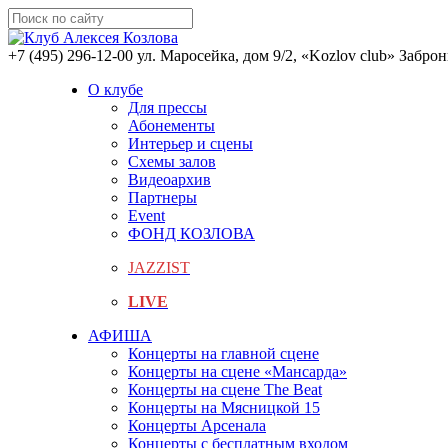
+7 (495) 296-12-00
ул. Маросейка, дом 9/2, «Kozlov club»
Заброн
О клубе
Для прессы
Абонементы
Интерьер и сцены
Схемы залов
Видеоархив
Партнеры
Event
ФОНД КОЗЛОВА
JAZZIST
LIVE
АФИША
Концерты на главной сцене
Концерты на сцене «Мансарда»
Концерты на сцене The Beat
Концерты на Мясницкой 15
Концерты Арсенала
Концерты с бесплатным входом