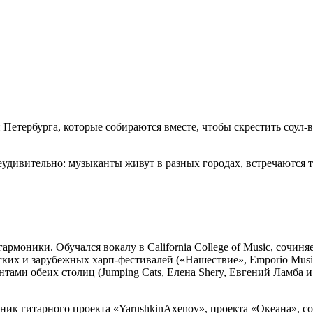
 Петербурга, которые собираются вместе, чтобы скрестить соул-
неудивительно: музыканты живут в разных городах, встречаются
рмоники. Обучался вокалу в California College of Music, сочиня
йских и зарубежных харп-фестивалей («Нашествие», Emporio Musi
тами обеих столиц (Jumping Cats, Елена Shery, Евгений Ламба и
ик гитарного проекта «YarushkinAxenov», проекта «Океана», соо