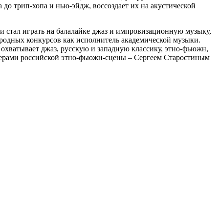
до трип-хопа и нью-эйдж, воссоздает их на акустической
ии стал играть на балалайке джаз и импровизационную музыку,
народных конкурсов как исполнитель академической музыки.
 охватывает джаз, русскую и западную классику, этно-фьюжн,
идерами российской этно-фьюжн-сцены – Сергеем Старостиным