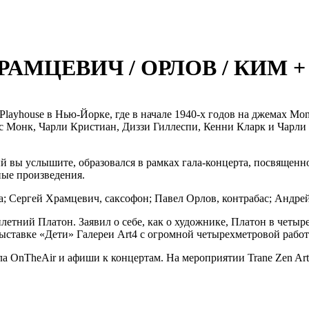
 ХРАМЦЕВИЧ / ОРЛОВ / КИМ
Playhouse в Нью-Йорке, где в начале 1940-х годов на джемах Mo
ус Монк, Чарли Кристиан, Диззи Гиллеспи, Кенни Кларк и Чарли
рый вы услышите, образовался в рамках гала-концерта, посвященн
ые произведения.
а; Сергей Храмцевич, саксофон; Павел Орлов, контрабас; Андре
етний Платон. Заявил о себе, как о художнике, Платон в четыре
 выставке «Дети» Галереи Art4 с огромной четырехметровой рабо
а OnTheAir и афиши к концертам. На мероприятии Trane Zen Art