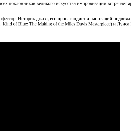
сех поклонников великого искусства импровизации встречает арт-
фессор. Историк джаза, его пропагандист и настоящий подвижн
Kind of Blue: The Making of the Miles Davis Masterpiece) и Луис