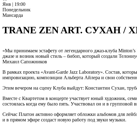
Янв | 19:00
Понедельник
Мансарда
TRANE ZEN ART. СУХАН /
«Мы принимаем эстафету от легендарного джаз-клуба Minton’s 
джазе и возник новый стиль – бибоп, который создали Телони
Михаил Сапожников
В рамках проекта «Avant-Garde Jazz Laboratory». Состав, кото
импровизацию, композиции Альберта Айлера и свои собственн
Этим вечером на сцену Клуба выйдут: Константин Сухан, труб
Вместе с Квартетом в концерте участвует юный художник, семил
состоялась когда ему было пять. Участвовал он и в групповой
Сейчас Платон активно оформляет обложки альбомов для лейбл
и в прямом эфире создаст новую работу под звуки музыки.