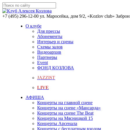
+7 (495) 296-12-00
ул. Маросейка, дом 9/2, «Kozlov club»
Заброн
О клубе
Для прессы
Абонементы
Интерьер и сцены
Схемы залов
Видеоархив
Партнеры
Event
ФОНД КОЗЛОВА
JAZZIST
LIVE
АФИША
Концерты на главной сцене
Концерты на сцене «Мансарда»
Концерты на сцене The Beat
Концерты на Мясницкой 15
Концерты Арсенала
Концерты с бесплатным входом