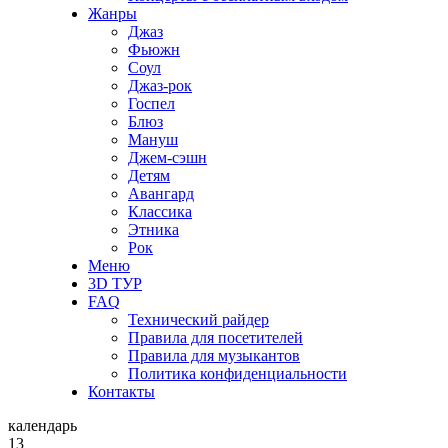
Жанры
Джаз
Фьюжн
Соул
Джаз-рок
Госпел
Блюз
Мануш
Джем-сэшн
Детям
Авангард
Классика
Этника
Рок
Меню
3D ТУР
FAQ
Технический райдер
Правила для посетителей
Правила для музыкантов
Политика конфиденциальности
Контакты
календарь
13