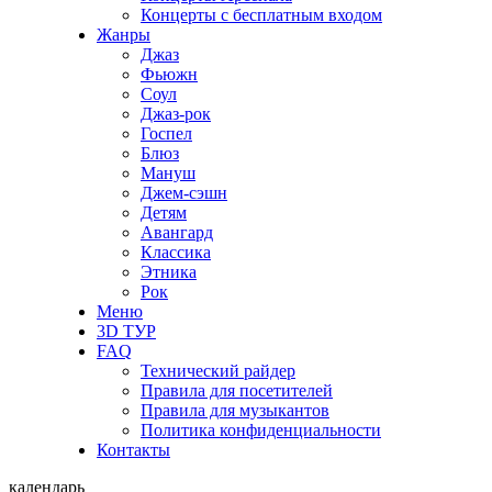
Концерты с бесплатным входом
Жанры
Джаз
Фьюжн
Соул
Джаз-рок
Госпел
Блюз
Мануш
Джем-сэшн
Детям
Авангард
Классика
Этника
Рок
Меню
3D ТУР
FAQ
Технический райдер
Правила для посетителей
Правила для музыкантов
Политика конфиденциальности
Контакты
календарь