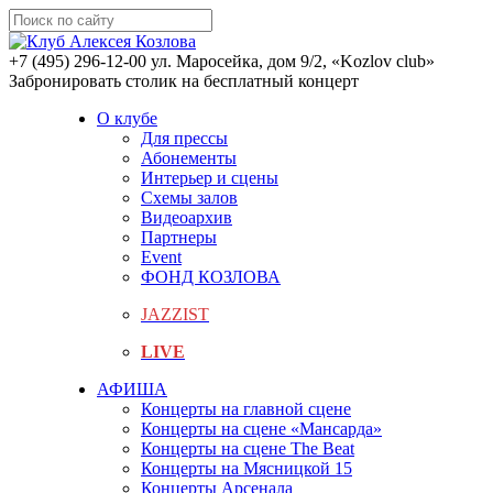
+7 (495) 296-12-00
ул. Маросейка, дом 9/2, «Kozlov club»
Забронировать столик на бесплатный концерт
О клубе
Для прессы
Абонементы
Интерьер и сцены
Схемы залов
Видеоархив
Партнеры
Event
ФОНД КОЗЛОВА
JAZZIST
LIVE
АФИША
Концерты на главной сцене
Концерты на сцене «Мансарда»
Концерты на сцене The Beat
Концерты на Мясницкой 15
Концерты Арсенала