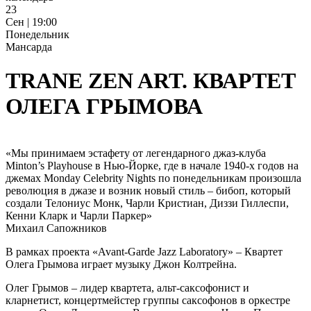
23
Сен | 19:00
Понедельник
Мансарда
TRANE ZEN ART. КВАРТЕТ
ОЛЕГА ГРЫМОВА
«Мы принимаем эстафету от легендарного джаз-клуба
Minton’s Playhouse в Нью-Йорке, где в начале 1940-х годов на
джемах Monday Celebrity Nights по понедельникам произошла
революция в джазе и возник новый стиль – бибоп, который
создали Телониус Монк, Чарли Кристиан, Диззи Гиллеспи,
Кенни Кларк и Чарли Паркер»
Михаил Сапожников
В рамках проекта «Avant-Garde Jazz Laboratory» – Квартет
Олега Грымова играет музыку Джон Колтрейна.
Олег Грымов – лидер квартета, альт-саксофонист и
кларнетист, концертмейстер группы саксофонов в оркестре