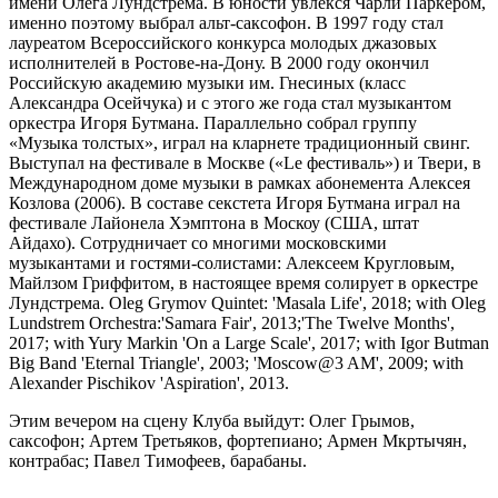
имени Олега Лундстрема. В юности увлекся Чарли Паркером,
именно поэтому выбрал альт-саксофон. В 1997 году стал
лауреатом Всероссийского конкурса молодых джазовых
исполнителей в Ростове-на-Дону. В 2000 году окончил
Российскую академию музыки им. Гнесиных (класс
Александра Осейчука) и с этого же года стал музыкантом
оркестра Игоря Бутмана. Параллельно собрал группу
«Музыка толстых», играл на кларнете традиционный свинг.
Выступал на фестивале в Москве («Le фестиваль») и Твери, в
Международном доме музыки в рамках абонемента Алексея
Козлова (2006). В составе секстета Игоря Бутмана играл на
фестивале Лайонела Хэмптона в Москоу (США, штат
Айдахо). Сотрудничает со многими московскими
музыкантами и гостями-солистами: Алексеем Кругловым,
Майлзом Гриффитом, в настоящее время солирует в оркестре
Лундстрема. Oleg Grymov Quintet: 'Masala Life', 2018; with Oleg
Lundstrem Orchestra:'Samara Fair', 2013;'The Twelve Months',
2017; with Yury Markin 'On a Large Scale', 2017; with Igor Butman
Big Band 'Eternal Triangle', 2003; 'Moscow@3 AM', 2009; with
Alexander Pischikov 'Aspiration', 2013.
Этим вечером на сцену Клуба выйдут: Олег Грымов,
саксофон; Артем Третьяков, фортепиано; Армен Мкртычян,
контрабас; Павел Тимофеев, барабаны.