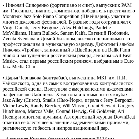
• Николай Сидоренко (фортепиано и синт), выпускник РАМ
им. Гнесиных, пианист, композитор, победитель престижного
Montreux Jazz Solo Piano Competition (Швейцария), участник
многих джазовых фестивалей. В разные годы сотрудничал с
Virgil Donati, Jerry Bergonzi, Alex Hutchings, Paulette
McWilliams, Hiram Bullock, Sanem Kalfa, Евгений Побожий,
Zventa Sventana и Димой Биланом, высоко оценившими его
профессионализм и музыкальную харизму. Дебютный альбом
Николая «Тройка», записанный в Швейцарии на Balik Farm
Studio и выпущенный российским рекорд-лейблом «Art Beat
Music», стал первым российским релизом, выбранным в Euro
Jazz Media Chart.
• Дарья Чернакова (контрабас), выпускница МКГ им. П.И.
Чайковского, одна из самых востребованных контрабасисток
российской сцены. Выступала с американскими джазменами
на фестивале Лайонелла Хэмптона и в знаменитых клубах
Jazz Alley (Сиэтл), Smalls (Нью-Йорк), играла с Jerry Bergonzi,
Victor Lewis, Randy Brecker, Will Vinson, Grant Stewart, Gregory
Hutchinson, Marcos Valle, Conrad Herwig, Gil Goldstein, Ari
Hoenig и многими другими. Авторитетный журнал DownBeat
отметил её блестящее владение академическими приёмами,
ритмическую гибкость и импровизационный дар.