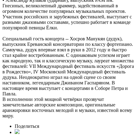
• Александр Кульков (ударные), выпускник РАМ им.
Гнесиных, великолепный драммер, задействованный в
огромном количестве популярных музыкальных проектов.
Участник российских и зарубежных фестивалей, выступает с
разными джазовыми составами, успешно работает в команде
популярной певицы Ёлки.
Специальный гость концерта -- Хосров Манукян (дудук),
выпускник Ереванской консерватории по классу фортепиано.
Самоучка, дудук впервые взял в руки в 2012 году и быстро
стал крайне востребованным. С одинаковым успехом играет
как народную, так и классическую музыку, лауреат множества
фестивалей: VII Международный фестиваль искусств «Дорога
в Рождество», IV Московский Международный фестиваль
дудука. Неоднократно играл на одной сцене со своим
наставником, легендарным Дживаном Гаспаряном. В
настоящее время выступает с концертами в Соборе Петра и
Павла.
В исполнении этой мощной четвёрки прозвучат
замечательные авторские композиции, оригинальные
аранжировки восточных мелодий и музыки, известной всему
миру.
Поделиться