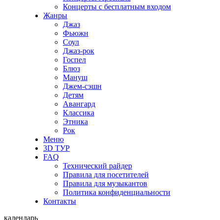
Концерты с бесплатным входом
Жанры
Джаз
Фьюжн
Соул
Джаз-рок
Госпел
Блюз
Мануш
Джем-сэшн
Детям
Авангард
Классика
Этника
Рок
Меню
3D ТУР
FAQ
Технический райдер
Правила для посетителей
Правила для музыкантов
Политика конфиденциальности
Контакты
календарь