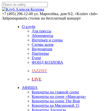
+7 (495) 296-12-00
ул. Маросейка, дом 9/2, «Kozlov club»
Забронировать столик на бесплатный концерт
О клубе
Для прессы
Абонементы
Интерьер и сцены
Схемы залов
Видеоархив
Партнеры
Event
ФОНД КОЗЛОВА
JAZZIST
LIVE
АФИША
Концерты на главной сцене
Концерты на сцене «Мансарда»
Концерты на сцене The Beat
Концерты на Мясницкой 15
Концерты Арсенала