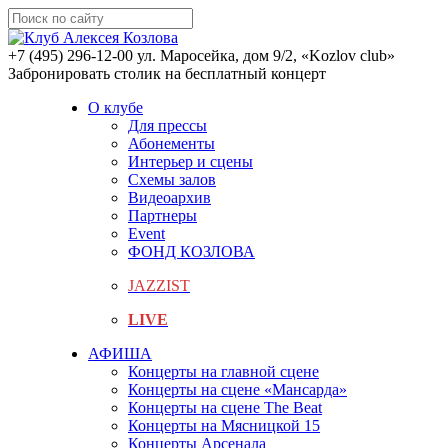
+7 (495) 296-12-00
ул. Маросейка, дом 9/2, «Kozlov club»
Забронировать столик на бесплатный концерт
О клубе
Для прессы
Абонементы
Интерьер и сцены
Схемы залов
Видеоархив
Партнеры
Event
ФОНД КОЗЛОВА
JAZZIST
LIVE
АФИША
Концерты на главной сцене
Концерты на сцене «Мансарда»
Концерты на сцене The Beat
Концерты на Мясницкой 15
Концерты Арсенала