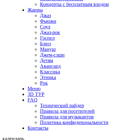
Концерты с бесплатным входом
Жанры
Джаз
Фьюжн
Соул
Джаз-рок
Госпел
Блюз
Мануш
Джем-сэшн
Детям
Авангард
Классика
Этника
Рок
Меню
3D ТУР
FAQ
Технический райдер
Правила для посетителей
Правила для музыкантов
Политика конфиденциальности
Контакты
календарь