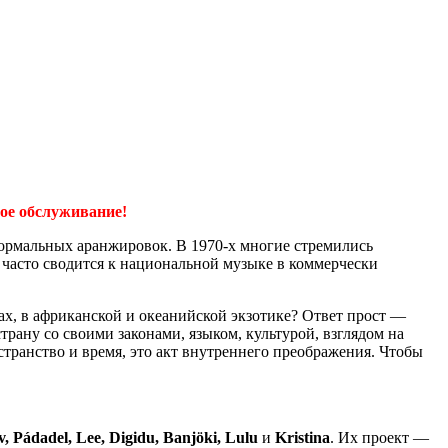
ое обслуживание!
формальных аранжировок. В 1970-х многие стремились
часто сводится к национальной музыке в коммерчески
ах, в африканской и океанийской экзотике? Ответ прост —
ану со своими законами, языком, культурой, взглядом на
транство и время, это акт внутреннего преображения. Чтобы
v, Pádadel, Lee, Digidu, Banjöki, Lulu
и
Kristina
. Их проект —