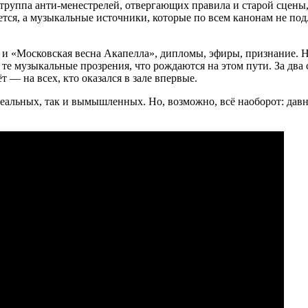
труппа анти-менестрелей, отвергающих правила и старой сцены,
ется, а музыкальные источники, которые по всем канонам не по
 и «Московская весна Акапелла», дипломы, эфиры, признание. Н
 те музыкальные прозрения, что рождаются на этом пути. За два
 — на всех, кто оказался в зале впервые.
реальных, так и вымышленных. Но, возможно, всё наоборот: давн