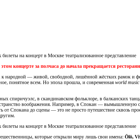
ом концерте за полчаса до начала прекращается ресторанн
ка к народной — живой, свободной, лишённой жёстких рамок и 
ьное, понятное всем. Но эпоха прошла, и современная
world music
рных спиричуэлс, в скандинавском фольклоре, в балканских танц
остранство воображения. Например, в Спокан — вымышленную стр
 от Спокана до сцены — это не просто путешествие сквозь прос
другим.
тешественницы, которые открыли миру лишь свои имена:
Ölö, Vi