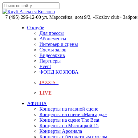
+7 (495) 296-12-00
ул. Маросейка, дом 9/2, «Kozlov club»
Заброн
О клубе
Для прессы
Абонементы
Интерьер и сцены
Схемы залов
Видеоархив
Партнеры
Event
ФОНД КОЗЛОВА
JAZZIST
LIVE
АФИША
Концерты на главной сцене
Концерты на сцене «Мансарда»
Концерты на сцене The Beat
Концерты на Мясницкой 15
Концерты Арсенала
Концерты с бесплатным входом