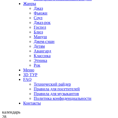
Жанры
Джаз
Фьюжн
Соул
Джаз-рок
Госпел
Блюз
Мануш
Джем-сэшн
Детям
Авангард
Классика
Этника
Рок
Меню
3D ТУР
FAQ
Технический райдер
Правила для посетителей
Правила для музыкантов
Политика конфиденциальности
Контакты
календарь
28