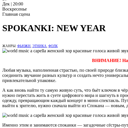
Дек | 20:00
Воскресенье
Главная сцена
SPOKANKI: NEW YEAR
ЖАНРЫ:
ФЬЮЖН
,
ЭТНИКА
,
ФОЛК
ВНИМАНИЕ! На эт
Любая музыка, наполненная страстью, по своей природе близ
соединить звучание разных культур и создать нечто универсал
привлекательной упаковке.
А как вновь найти ту самую живую суть, что бьёт ключом в чё
нужно перестать жить в суете цифрового мира и шагнуть в пр
одежду, превращающим каждый концерт в мини-спектакль. Путь
выйти к зрителю, нужно сначала выйти из Спокана — новым, 
Именно этим и занимаются споканки — загадочные сёстры-пу