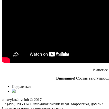
В анонсе
Внимание!
Состав выступающи
Поделиться
alexeykozlovclub © 2017
+7 (495) 296-12-00
info@kozlovclub.ru
ул. Маросейка, дом 9/2
Следите за нами в социальных сетях