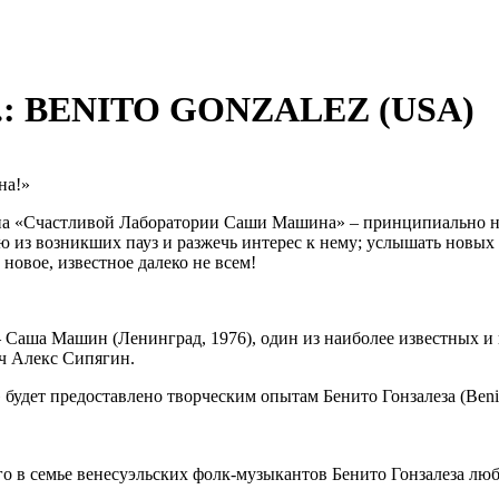
: BENITO GONZALEZ (USA)
на!»
на «Счастливой Лаборатории Саши Машина» – принципиально но
ую из возникших пауз и разжечь интерес к нему; услышать новых 
новое, известное далеко не всем!
 Саша Машин (Ленинград, 1976), один из наиболее известных 
ач Алекс Сипягин.
 будет предоставлено творческим опытам Бенито Гонзалеза (Beni
го в семье венесуэльских фолк-музыкантов Бенито Гонзалеза лю