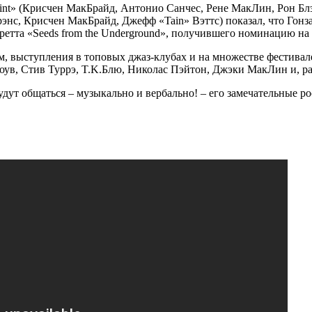
t» (Крисчен МакБрайд, Антонио Санчес, Рене МакЛин, Рон Блэйк)
рэнс, Крисчен МакБрайд, Джефф «Tain» Вэттс) показал, что Гонз
ретта «Seeds from the Underground», получившего номинацию на
ом, выступления в топовых джаз-клубах и на множестве фестивал
ув, Стив Туррэ, T.K.Блю, Николас Пэйтон, Джэки МакЛин и, раз
дут общаться – музыкально и вербально! – его замечательные р