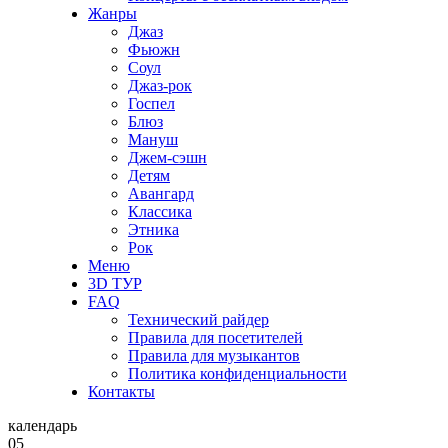
Жанры
Джаз
Фьюжн
Соул
Джаз-рок
Госпел
Блюз
Мануш
Джем-сэшн
Детям
Авангард
Классика
Этника
Рок
Меню
3D ТУР
FAQ
Технический райдер
Правила для посетителей
Правила для музыкантов
Политика конфиденциальности
Контакты
календарь
05