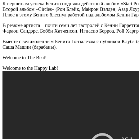
К вершинам успеха Бенито подняли дебютный альбом «Start Poin
Второй альбом «Circles» (Рон Блэйк, Майрон Вэлдэн, Азар Лоу
Плюс к этому Бенито блеснул работой над альбомом Кенни Гар
В резюме артиста – почти семи лет гастролей с Кенни Гарретт
Фараон Сандэрс, Бобби Хатченсон, Игнасио Берроа, Рой Харгро
Вместе с великолепным Бенито Гонзалезом с публикой Клуба бу
Саша Машин (барабаны).
Welcome to The Beat!
Welcome to the Happy Lab!