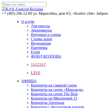
+7 (495) 296-12-00
ул. Маросейка, дом 9/2, «Kozlov club»
Заброн
О клубе
Для прессы
Абонементы
Интерьер и сцены
Схемы залов
Видеоархив
Партнеры
Event
ФОНД КОЗЛОВА
JAZZIST
LIVE
АФИША
Концерты на главной сцене
Концерты на сцене «Мансарда»
Концерты на сцене The Beat
Концерты на Мясницкой 15
Концерты Арсенала
Концерты с бесплатным входом