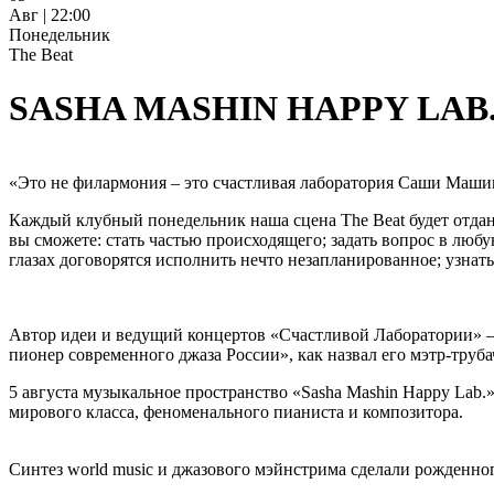
Авг | 22:00
Понедельник
The Beat
SASHA MASHIN HAPPY LAB.
«Это не филармония – это счастливая лаборатория Саши Маши
Каждый клубный понедельник наша сцена The Beat будет отда
вы сможете: стать частью происходящего; задать вопрос в люб
глазах договорятся исполнить нечто незапланированное; узнать 
Автор идеи и ведущий концертов «Счастливой Лаборатории» –
пионер современного джаза России», как назвал его мэтр-труб
5 августа музыкальное пространство «Sasha Mashin Happy Lab.»
мирового класса, феноменального пианиста и композитора.
Синтез world music и джазового мэйнстрима сделали рожденно