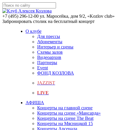
+7 (495) 296-12-00
ул. Маросейка, дом 9/2, «Kozlov club»
Забронировать столик на бесплатный концерт
О клубе
Для прессы
Абонементы
Интерьер и сцены
Схемы залов
Видеоархив
Партнеры
Event
ФОНД КОЗЛОВА
JAZZIST
LIVE
АФИША
Концерты на главной сцене
Концерты на сцене «Мансарда»
Концерты на сцене The Beat
Концерты на Мясницкой 15
Концерты Арсенала