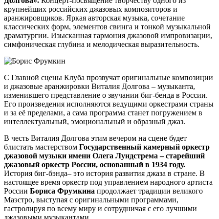
Долгова».
Концерт-посвящение творчеству одного из
крупнейших российских джазовых композиторов и
аранжировщиков. Яркая авторская музыка, сочетание
классических форм, элементов свинга и тонкой музыкальной
драматургии. Изысканная гармония джазовой импровизации,
симфоническая глубина и мелодическая выразительность.
С Главной сцены Клуба прозвучат оригинальные композиции
и джазовые аранжировки Виталия Долгова – музыканта,
изменившего представление о звучании биг-бенда в России.
Его произведения исполняются ведущими оркестрами страны
и за её пределами, а сама программа станет погружением в
интеллектуальный, эмоциональный и образный джаз.
В честь Виталия Долгова этим вечером на сцене будет
блистать мастерством
Государственный камерный оркестр
джазовой музыки имени Олега Лундстрема – старейший
джазовый оркестр России, основанный в 1934 году.
История биг-бэнда– это история развития джаза в стране. В
настоящее время оркестр под управлением народного артиста
России
Бориса Фрумкина
продолжает традиции великого
Маэстро, выступая с оригинальными программами,
гастролируя по всему миру и сотрудничая с его лучшими
джазовыми музыкантами.