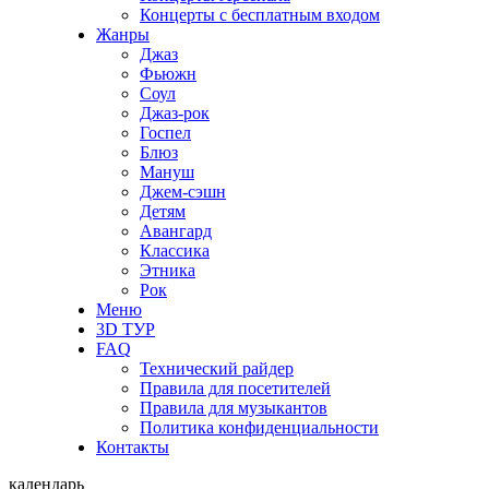
Концерты с бесплатным входом
Жанры
Джаз
Фьюжн
Соул
Джаз-рок
Госпел
Блюз
Мануш
Джем-сэшн
Детям
Авангард
Классика
Этника
Рок
Меню
3D ТУР
FAQ
Технический райдер
Правила для посетителей
Правила для музыкантов
Политика конфиденциальности
Контакты
календарь