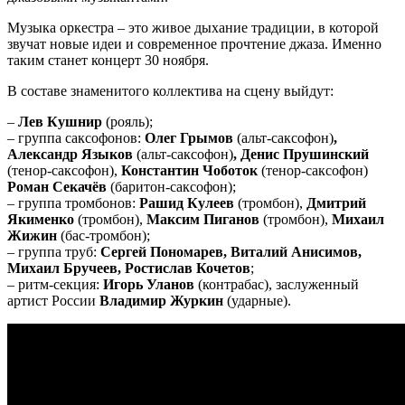
Музыка оркестра – это живое дыхание традиции, в которой
звучат новые идеи и современное прочтение джаза. Именно
таким станет концерт 30 ноября.
В составе знаменитого коллектива на сцену выйдут:
–
Лев Кушнир
(рояль);
– группа саксофонов:
Олег Грымов
(альт-саксофон)
,
Александр Языков
(альт-саксофон)
, Денис Прушинский
(тенор-саксофон),
Константин Чоботок
(тенор-саксофон)
Роман Секачёв
(баритон-саксофон);
– группа тромбонов:
Рашид Кулеев
(тромбон),
Дмитрий
Якименко
(тромбон),
Максим Пиганов
(тромбон),
Михаил
Жижин
(бас-тромбон);
– группа труб:
Сергей Пономарев, Виталий Анисимов,
Михаил Бручеев, Ростислав Кочетов
;
– ритм-секция:
Игорь Уланов
(контрабас), заслуженный
артист России
Владимир Журкин
(ударные).