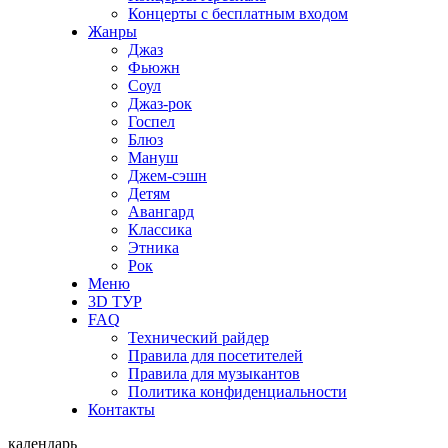
Концерты с бесплатным входом
Жанры
Джаз
Фьюжн
Соул
Джаз-рок
Госпел
Блюз
Мануш
Джем-сэшн
Детям
Авангард
Классика
Этника
Рок
Меню
3D ТУР
FAQ
Технический райдер
Правила для посетителей
Правила для музыкантов
Политика конфиденциальности
Контакты
календарь