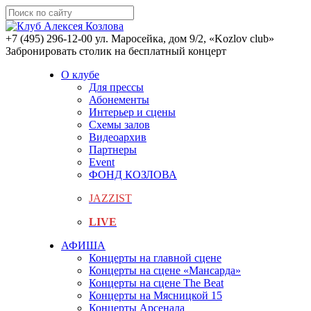
+7 (495) 296-12-00
ул. Маросейка, дом 9/2, «Kozlov club»
Забронировать столик на бесплатный концерт
О клубе
Для прессы
Абонементы
Интерьер и сцены
Схемы залов
Видеоархив
Партнеры
Event
ФОНД КОЗЛОВА
JAZZIST
LIVE
АФИША
Концерты на главной сцене
Концерты на сцене «Мансарда»
Концерты на сцене The Beat
Концерты на Мясницкой 15
Концерты Арсенала