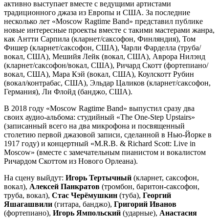
активно выступает вместе с ведущими артистами
традиционного джаза из Европы и США. За последние
несколько лет «Moscow Ragtime Band» представил публике
новые интересные проекты вместе с такими мастерами жанра,
как Антти Сарпила (кларнет/саксофон, Финляндия), Том
Фишер (кларнет/саксофон, США), Чарли Фарделла (труба/
вокал, CША), Мешийя Лейк (вокал, США), Аврора Нилэнд
(кларнет/саксофон/вокал, США), Ричард Скотт (фортепиано/
вокал, США), Мара Кэй (вокал, США), Коулскотт Рубин
(вокал/контрабас, США), Эльдар Цаликов (кларнет/саксофон,
Германия), Ли Флойд (банджо, США).
В 2018 году «Moscow Ragtime Band» выпустил сразу два
своих аудио-альбома: студийный «The One-Step Upstairs»
(записанный всего на два микрофона и посвященный
столетию первой джазовой записи, сделанной в Нью-Йорке в
1917 году) и концертный «M.R.B. & Richard Scott: Live in
Moscow» (вместе с замечательным пианистом и вокалистом
Ричардом Скоттом из Нового Орлеана).
На сцену выйдут:
Игорь Тертычный
(кларнет, саксофон,
вокал),
Алексей Панкратов
(тромбон, баритон-саксофон,
труба, вокал),
Стас Черёмушкин
(туба),
Георгий
Яшагашвили
(гитара, банджо),
Григорий Иванов
(фортепиано),
Игорь Ямпольский
(ударные),
Анастасия