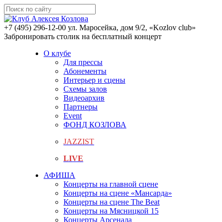
+7 (495) 296-12-00
ул. Маросейка, дом 9/2, «Kozlov club»
Забронировать столик на бесплатный концерт
О клубе
Для прессы
Абонементы
Интерьер и сцены
Схемы залов
Видеоархив
Партнеры
Event
ФОНД КОЗЛОВА
JAZZIST
LIVE
АФИША
Концерты на главной сцене
Концерты на сцене «Мансарда»
Концерты на сцене The Beat
Концерты на Мясницкой 15
Концерты Арсенала