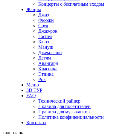
Концерты с бесплатным входом
Жанры
Джаз
Фьюжн
Соул
Джаз-рок
Госпел
Блюз
Мануш
Джем-сэшн
Детям
Авангард
Классика
Этника
Рок
Меню
3D ТУР
FAQ
Технический райдер
Правила для посетителей
Правила для музыкантов
Политика конфиденциальности
Контакты
календарь