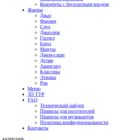
Концерты с бесплатным входом
Жанры
Джаз
Фьюжн
Соул
Джаз-рок
Госпел
Блюз
Мануш
Джем-сэшн
Детям
Авангард
Классика
Этника
Рок
Меню
3D ТУР
FAQ
Технический райдер
Правила для посетителей
Правила для музыкантов
Политика конфиденциальности
Контакты
календарь