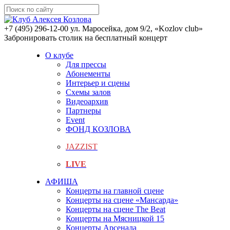
+7 (495) 296-12-00
ул. Маросейка, дом 9/2, «Kozlov club»
Забронировать столик на бесплатный концерт
О клубе
Для прессы
Абонементы
Интерьер и сцены
Схемы залов
Видеоархив
Партнеры
Event
ФОНД КОЗЛОВА
JAZZIST
LIVE
АФИША
Концерты на главной сцене
Концерты на сцене «Мансарда»
Концерты на сцене The Beat
Концерты на Мясницкой 15
Концерты Арсенала