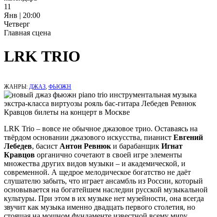
11
Янв | 20:00
Четверг
Главная сцена
LRK ТRIO
ЖАНРЫ:
ДЖАЗ
,
ФЬЮЖН
LRK Trio – вовсе не обычное джазовое трио. Оставаясь на
твёрдом основании джазового искусства, пианист
Евгений
Лебедев
, басист
Антон Ревнюк
и барабанщик
Игнат
Кравцов
органично сочетают в своей игре элементы
множества других видов музыки – и академической, и
современной. А щедрое мелодическое богатство не даёт
слушателю забыть, что играет ансамбль из России, который
основывается на богатейшем наследии русской музыкальной
культуры. При этом в их музыке нет музейности, она всегда
звучит как музыка именно двадцать первого столетия, но
стоящая на мощном фундаменте известной всему миру