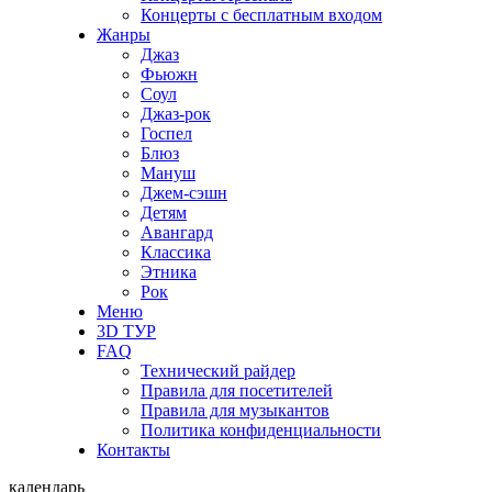
Концерты с бесплатным входом
Жанры
Джаз
Фьюжн
Соул
Джаз-рок
Госпел
Блюз
Мануш
Джем-сэшн
Детям
Авангард
Классика
Этника
Рок
Меню
3D ТУР
FAQ
Технический райдер
Правила для посетителей
Правила для музыкантов
Политика конфиденциальности
Контакты
календарь