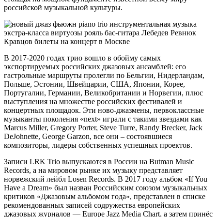
российской музыкальной культуры.
В 2017-2020 годах трио вошло в обойму самых
экспортируемых российских джазовых ансамблей: его
гастрольные маршруты пролегли по Бельгии, Нидерландам,
Польше, Эстонии, Швейцарии, США, Японии, Корее,
Португалии, Германии, Великобритании и Норвегии, плюс
выступления на множестве российских фестивалей и
концертных площадок. Эти ново-джазмены, первоклассные
музыканты поколения «next» играли с такими звездами как
Marcus Miller, Gregory Porter, Steve Turre, Randy Brecker, Jack
DeJohnette, George Garzon, все они – состоявшиеся
композиторы, лидеры собственных успешных проектов.
Записи LRK Trio выпускаются в России на Butman Music
Records, а на мировом рынке их музыку представляет
норвежский лейбл Losen Records. В 2017 году альбом «If You
Have a Dream» был назван Российским союзом музыкальных
критиков «Джазовым альбомом года», представлен в списке
рекомендованных записей содружества европейских
джазовых журналов — Europe Jazz Media Chart, а затем принёс