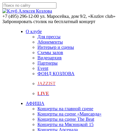
+7 (495) 296-12-00
ул. Маросейка, дом 9/2, «Kozlov club»
Забронировать столик на бесплатный концерт
О клубе
Для прессы
Абонементы
Интерьер и сцены
Схемы залов
Видеоархив
Партнеры
Event
ФОНД КОЗЛОВА
JAZZIST
LIVE
АФИША
Концерты на главной сцене
Концерты на сцене «Мансарда»
Концерты на сцене The Beat
Концерты на Мясницкой 15
Концерты Арсенала