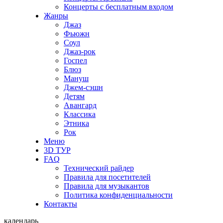
Концерты с бесплатным входом
Жанры
Джаз
Фьюжн
Соул
Джаз-рок
Госпел
Блюз
Мануш
Джем-сэшн
Детям
Авангард
Классика
Этника
Рок
Меню
3D ТУР
FAQ
Технический райдер
Правила для посетителей
Правила для музыкантов
Политика конфиденциальности
Контакты
календарь