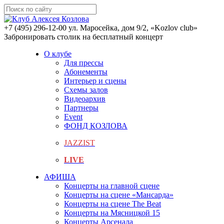
+7 (495) 296-12-00
ул. Маросейка, дом 9/2, «Kozlov club»
Забронировать столик на бесплатный концерт
О клубе
Для прессы
Абонементы
Интерьер и сцены
Схемы залов
Видеоархив
Партнеры
Event
ФОНД КОЗЛОВА
JAZZIST
LIVE
АФИША
Концерты на главной сцене
Концерты на сцене «Мансарда»
Концерты на сцене The Beat
Концерты на Мясницкой 15
Концерты Арсенала