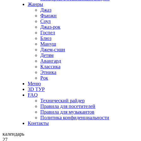
Жанры
Джаз
Фьюжн
Соул
Джаз-рок
Госпел
Блюз
Мануш
Джем-сэшн
Детям
Авангард
Классика
Этника
Рок
Меню
3D ТУР
FAQ
Технический райдер
Правила для посетителей
Правила для музыкантов
Политика конфиденциальности
Контакты
календарь
27