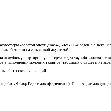
 атмосферы «золотой эпохи джаза», 50-х - 60-х годов ХХ века. 
 самой что ни на есть живой акустикой!
тдана «клубному квартирнику» в формате даунтаун-бит-джема – с
мов в исполнении молодых талантов, творящих будущее и не за
нные биты свежих новаций.
онтрабас), Фёдор Герасимов (фортепиано), Иван Авраимов (ударны