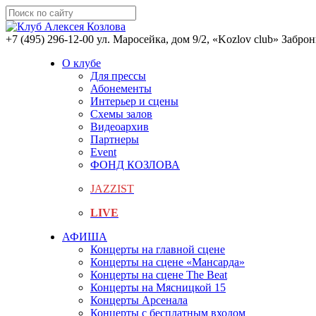
+7 (495) 296-12-00
ул. Маросейка, дом 9/2, «Kozlov club»
Заброн
О клубе
Для прессы
Абонементы
Интерьер и сцены
Схемы залов
Видеоархив
Партнеры
Event
ФОНД КОЗЛОВА
JAZZIST
LIVE
АФИША
Концерты на главной сцене
Концерты на сцене «Мансарда»
Концерты на сцене The Beat
Концерты на Мясницкой 15
Концерты Арсенала
Концерты с бесплатным входом