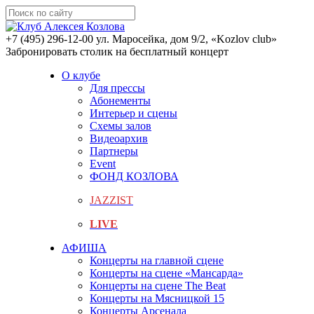
+7 (495) 296-12-00
ул. Маросейка, дом 9/2, «Kozlov club»
Забронировать столик на бесплатный концерт
О клубе
Для прессы
Абонементы
Интерьер и сцены
Схемы залов
Видеоархив
Партнеры
Event
ФОНД КОЗЛОВА
JAZZIST
LIVE
АФИША
Концерты на главной сцене
Концерты на сцене «Мансарда»
Концерты на сцене The Beat
Концерты на Мясницкой 15
Концерты Арсенала