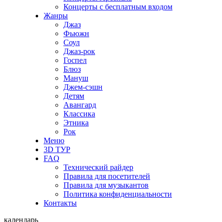
Концерты с бесплатным входом
Жанры
Джаз
Фьюжн
Соул
Джаз-рок
Госпел
Блюз
Мануш
Джем-сэшн
Детям
Авангард
Классика
Этника
Рок
Меню
3D ТУР
FAQ
Технический райдер
Правила для посетителей
Правила для музыкантов
Политика конфиденциальности
Контакты
календарь