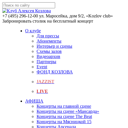
+7 (495) 296-12-00
ул. Маросейка, дом 9/2, «Kozlov club»
Забронировать столик на бесплатный концерт
О клубе
Для прессы
Абонементы
Интерьер и сцены
Схемы залов
Видеоархив
Партнеры
Event
ФОНД КОЗЛОВА
JAZZIST
LIVE
АФИША
Концерты на главной сцене
Концерты на сцене «Мансарда»
Концерты на сцене The Beat
Концерты на Мясницкой 15
Концерты Арсенала