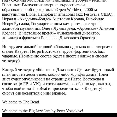
году окончил МССМШ им. Гнесиных, в 2009-м – РАМ им.
Гнесиных. Выпускник американо-российской
образовательной программы «Open World» (в 2006-м
выступил на Lionel Hampton International Jazz Festival в США).
Играл в «Академик-Бэнде» Анатолия Кролла, Биг-бэнде
Игоря Бутмана, Государственном камерном оркестре
джазовой музыки им. Олега Лундстрема, «Арсенале» Алексея
Козлова. В настоящее время – музыкальный директор,
дирижер и фронтмен Большого Джазового Оркестра.
Инструментальной основой «больших джемов по четвергам»
станет Квартет Петра Востокова: труба, фортепиано, бас,
ударные. (Поименно состав будет известен ближе к своему
четвергу.)
Каждый четверг у «Большого Джазового Джема» будет новый
плэй-лист из десяти пьес какого-либо корифея джаза! Плэй-
лист будет опубликован на страницах Петра Востокова в
сосцетях (в FB и VK), и гости джема – особенно музыканты,
чтобы выйти на The Beat и присоединиться к Квартету! –
смогут ознакомиться с ним заранее.
Welcome to The Beat!
Welcome to the Big Jazz Jam by Peter Vostokov!