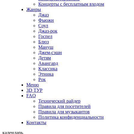
Концерты с бесплатным входом
Жанры
Джаз
Фьюжн
Соул
Джаз-рок
Госпел
Блюз
Мануш
Джем-сэшн
Детям
Авангард
Классика
Этника
Рок
Меню
3D ТУР
FAQ
Технический райдер
Правила для посетителей
Правила для музыкантов
Политика конфиденциальности
Контакты
календарь