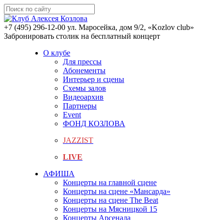
+7 (495) 296-12-00
ул. Маросейка, дом 9/2, «Kozlov club»
Забронировать столик на бесплатный концерт
О клубе
Для прессы
Абонементы
Интерьер и сцены
Схемы залов
Видеоархив
Партнеры
Event
ФОНД КОЗЛОВА
JAZZIST
LIVE
АФИША
Концерты на главной сцене
Концерты на сцене «Мансарда»
Концерты на сцене The Beat
Концерты на Мясницкой 15
Концерты Арсенала