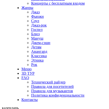
Концерты с бесплатным входом
Жанры
Джаз
Фьюжн
Соул
Джаз-рок
Госпел
Блюз
Мануш
Джем-сэшн
Детям
Авангард
Классика
Этника
Рок
Меню
3D ТУР
FAQ
Технический райдер
Правила для посетителей
Правила для музыкантов
Политика конфиденциальности
Контакты
календарь