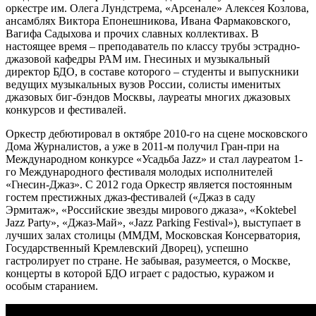
оркестре им. Олега Лундстрема, «Арсенале» Алексея Козлова,
ансамблях Виктора Епонешникова, Ивана Фармаковского,
Вагифа Садыхова и прочих славных коллективах. В
настоящее время – преподаватель по классу трубы эстрадно-
джазовой кафедры РАМ им. Гнесиных и музыкальный
директор БДО, в составе которого – студенты и выпускники
ведущих музыкальных вузов России, солисты именитых
джазовых биг-бэндов Москвы, лауреаты многих джазовых
конкурсов и фестивалей.
Оркестр дебютировал в октябре 2010-го на сцене московского
Дома Журналистов, а уже в 2011-м получил Гран-при на
Международном конкурсе «Усадьба Jazz» и стал лауреатом 1-
го Международного фестиваля молодых исполнителей
«Гнесин-Джаз». С 2012 года Оркестр является постоянным
гостем престижных джаз-фестивалей («Джаз в саду
Эрмитаж», «Российские звезды мирового джаза», «Koktebel
Jazz Party», «Джаз-Май», «Jazz Parking Festival»), выступает в
лучших залах столицы (ММДМ, Московская Консерватория,
Государственный Кремлевский Дворец), успешно
гастролирует по стране. Не забывая, разумеется, о Москве,
концерты в которой БДО играет с радостью, куражом и
особым старанием.