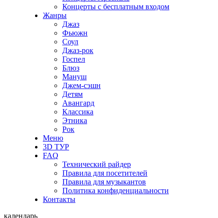
Концерты с бесплатным входом
Жанры
Джаз
Фьюжн
Соул
Джаз-рок
Госпел
Блюз
Мануш
Джем-сэшн
Детям
Авангард
Классика
Этника
Рок
Меню
3D ТУР
FAQ
Технический райдер
Правила для посетителей
Правила для музыкантов
Политика конфиденциальности
Контакты
календарь