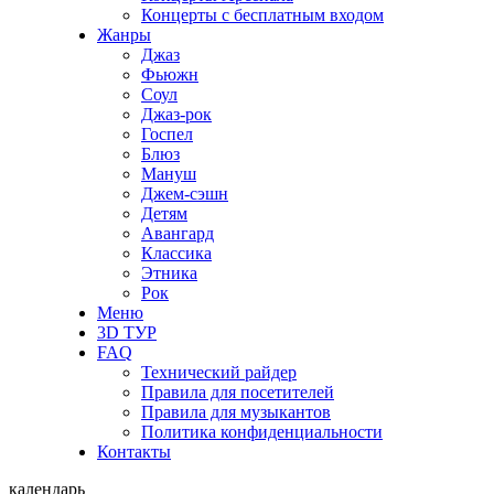
Концерты с бесплатным входом
Жанры
Джаз
Фьюжн
Соул
Джаз-рок
Госпел
Блюз
Мануш
Джем-сэшн
Детям
Авангард
Классика
Этника
Рок
Меню
3D ТУР
FAQ
Технический райдер
Правила для посетителей
Правила для музыкантов
Политика конфиденциальности
Контакты
календарь