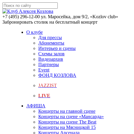
+7 (495) 296-12-00
ул. Маросейка, дом 9/2, «Kozlov club»
Забронировать столик на бесплатный концерт
О клубе
Для прессы
Абонементы
Интерьер и сцены
Схемы залов
Видеоархив
Партнеры
Event
ФОНД КОЗЛОВА
JAZZIST
LIVE
АФИША
Концерты на главной сцене
Концерты на сцене «Мансарда»
Концерты на сцене The Beat
Концерты на Мясницкой 15
Концерты Арсенала