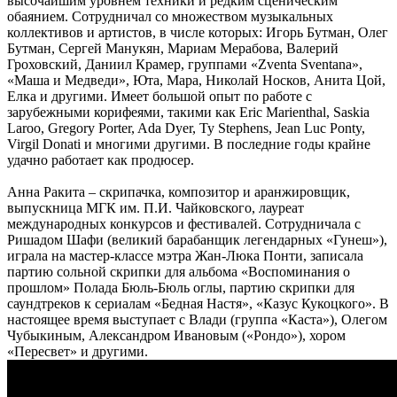
высочайшим уровнем техники и редким сценическим
обаянием. Сотрудничал со множеством музыкальных
коллективов и артистов, в числе которых: Игорь Бутман, Олег
Бутман, Сергей Манукян, Мариам Мерабова, Валерий
Гроховский, Даниил Крамер, группами «Zventa Sventana»,
«Маша и Медведи», Юта, Мара, Николай Носков, Анита Цой,
Елка и другими. Имеет большой опыт по работе с
зарубежными корифеями, такими как Eric Marienthal, Saskia
Laroo, Gregory Porter, Ada Dyer, Ty Stephens, Jean Luc Ponty,
Virgil Donati и многими другими. В последние годы крайне
удачно работает как продюсер.
Анна Ракита – скрипачка, композитор и аранжировщик,
выпускница МГК им. П.И. Чайковского, лауреат
международных конкурсов и фестивалей. Сотрудничала с
Ришадом Шафи (великий барабанщик легендарных «Гунеш»),
играла на мастер-классе мэтра Жан-Люка Понти, записала
партию сольной скрипки для альбома «Воспоминания о
прошлом» Полада Бюль-Бюль оглы, партию скрипки для
саундтреков к сериалам «Бедная Настя», «Казус Кукоцкого». В
настоящее время выступает с Влади (группа «Каста»), Олегом
Чубыкиным, Александром Ивановым («Рондо»), хором
«Пересвет» и другими.