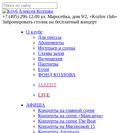
+7 (495) 296-12-00
ул. Маросейка, дом 9/2, «Kozlov club»
Забронировать столик на бесплатный концерт
О клубе
Для прессы
Абонементы
Интерьер и сцены
Схемы залов
Видеоархив
Партнеры
Event
ФОНД КОЗЛОВА
JAZZIST
LIVE
АФИША
Концерты на главной сцене
Концерты на сцене «Мансарда»
Концерты на сцене The Beat
Концерты на Мясницкой 15
Концерты Арсенала