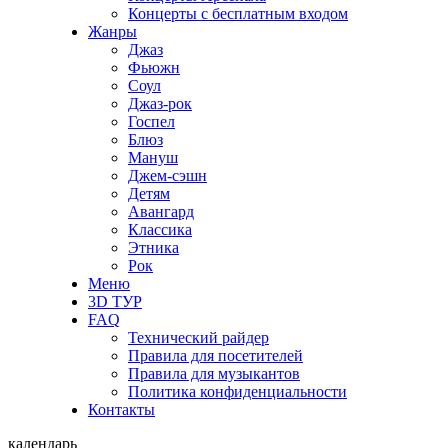
Концерты с бесплатным входом
Жанры
Джаз
Фьюжн
Соул
Джаз-рок
Госпел
Блюз
Мануш
Джем-сэшн
Детям
Авангард
Классика
Этника
Рок
Меню
3D ТУР
FAQ
Технический райдер
Правила для посетителей
Правила для музыкантов
Политика конфиденциальности
Контакты
календарь